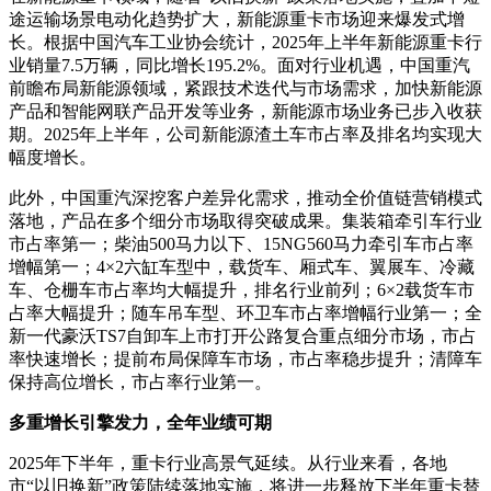
途运输场景电动化趋势扩大，新能源重卡市场迎来爆发式增
长。根据中国汽车工业协会统计，2025年上半年新能源重卡行
业销量7.5万辆，同比增长195.2%。面对行业机遇，中国重汽
前瞻布局新能源领域，紧跟技术迭代与市场需求，加快新能源
产品和智能网联产品开发等业务，新能源市场业务已步入收获
期。2025年上半年，公司新能源渣土车市占率及排名均实现大
幅度增长。
此外，中国重汽深挖客户差异化需求，推动全价值链营销模式
落地，产品在多个细分市场取得突破成果。集装箱牵引车行业
市占率第一；柴油500马力以下、15NG560马力牵引车市占率
增幅第一；4×2六缸车型中，载货车、厢式车、翼展车、冷藏
车、仓栅车市占率均大幅提升，排名行业前列；6×2载货车市
占率大幅提升；随车吊车型、环卫车市占率增幅行业第一；全
新一代豪沃TS7自卸车上市打开公路复合重点细分市场，市占
率快速增长；提前布局保障车市场，市占率稳步提升；清障车
保持高位增长，市占率行业第一。
多重增长引擎发力，全年业绩可期
2025年下半年，重卡行业高景气延续。从行业来看，各地
市“以旧换新”政策陆续落地实施，将进一步释放下半年重卡替