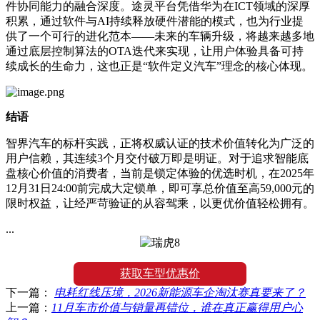
件协同能力的融合深度。途灵平台凭借华为在ICT领域的深厚
积累，通过软件与AI持续释放硬件潜能的模式，也为行业提
供了一个可行的进化范本——未来的车辆升级，将越来越多地
通过底层控制算法的OTA迭代来实现，让用户体验具备可持
续成长的生命力，这也正是“软件定义汽车”理念的核心体现。
结语
智界汽车的标杆实践，正将权威认证的技术价值转化为广泛的
用户信赖，其连续3个月交付破万即是明证。对于追求智能底
盘核心价值的消费者，当前是锁定体验的优选时机，在2025年
12月31日24:00前完成大定锁单，即可享总价值至高59,000元的
限时权益，让经严苛验证的从容驾乘，以更优价值轻松拥有。
...
获取车型优惠价
下一篇：
电耗红线压境，2026新能源车企淘汰赛真要来了？
上一篇：
11月车市价值与销量再错位，谁在真正赢得用户心