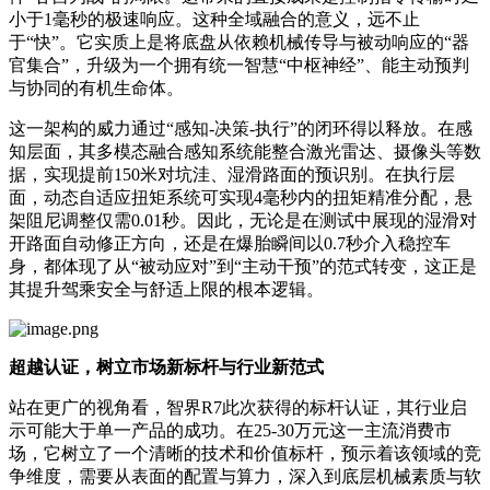
小于1毫秒的极速响应。这种全域融合的意义，远不止
于“快”。它实质上是将底盘从依赖机械传导与被动响应的“器
官集合”，升级为一个拥有统一智慧“中枢神经”、能主动预判
与协同的有机生命体。
这一架构的威力通过“感知-决策-执行”的闭环得以释放。在感
知层面，其多模态融合感知系统能整合激光雷达、摄像头等数
据，实现提前150米对坑洼、湿滑路面的预识别。在执行层
面，动态自适应扭矩系统可实现4毫秒内的扭矩精准分配，悬
架阻尼调整仅需0.01秒。因此，无论是在测试中展现的湿滑对
开路面自动修正方向，还是在爆胎瞬间以0.7秒介入稳控车
身，都体现了从“被动应对”到“主动干预”的范式转变，这正是
其提升驾乘安全与舒适上限的根本逻辑。
超越认证，树立市场新标杆与行业新范式
站在更广的视角看，智界R7此次获得的标杆认证，其行业启
示可能大于单一产品的成功。在25-30万元这一主流消费市
场，它树立了一个清晰的技术和价值标杆，预示着该领域的竞
争维度，需要从表面的配置与算力，深入到底层机械素质与软