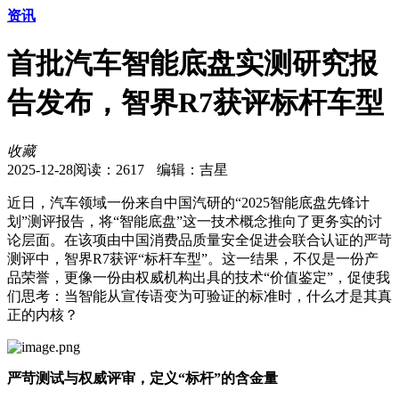
资讯
首批汽车智能底盘实测研究报
告发布，智界R7获评标杆车型
收藏
2025-12-28
阅读：
2617
编辑：吉星
近日，汽车领域一份来自中国汽研的“2025智能底盘先锋计
划”测评报告，将“智能底盘”这一技术概念推向了更务实的讨
论层面。在该项由中国消费品质量安全促进会联合认证的严苛
测评中，智界R7获评“标杆车型”。这一结果，不仅是一份产
品荣誉，更像一份由权威机构出具的技术“价值鉴定”，促使我
们思考：当智能从宣传语变为可验证的标准时，什么才是其真
正的内核？
严苛测试与权威评审，定义“标杆”的含金量